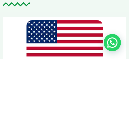
Año escolar en EEUU
Ofrece al estudiante la posibilidad de una inmersión total en el
idioma…
Saber más