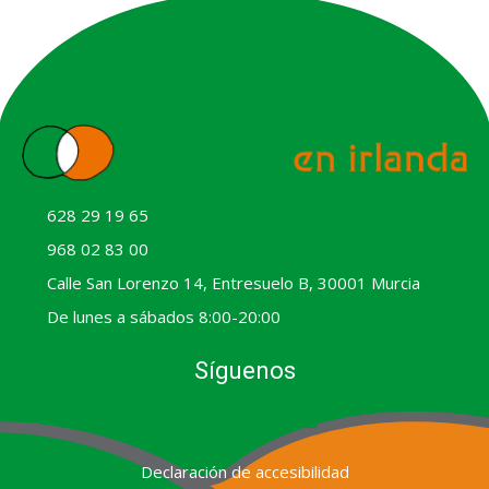
628 29 19 65
968 02 83 00
Calle San Lorenzo 14, Entresuelo B, 30001 Murcia
De lunes a sábados 8:00-20:00
Síguenos
F
T
L
Y
a
w
i
o
c
i
n
u
e
t
k
t
Declaración de accesibilidad
b
t
e
u