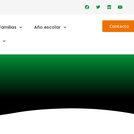
F
T
L
Y
a
w
i
o
c
i
n
u
e
t
k
t
b
t
e
u
o
e
d
Contacto
b
familias
Año escolar
o
r
i
e
k
n