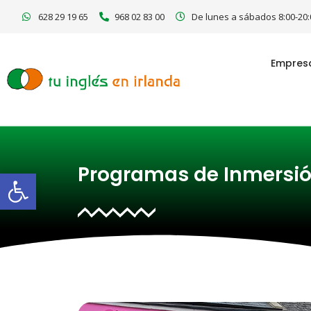
Ir
628 29 19 65
968 02 83 00
De lunes a sábados 8:00-20:
al
contenido
Empres
Programas de Inmersió
Abrir barra de herramientas