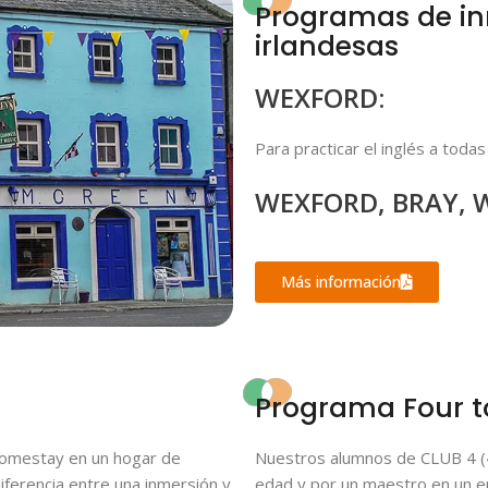
Programas de in
irlandesas
WEXFORD:
Para practicar el inglés a todas
WEXFORD, BRAY, 
Más información
Programa Four t
omestay en un hogar de
Nuestros alumnos de CLUB 4 (
iferencia entre una inmersión y
edad y por un maestro en un e