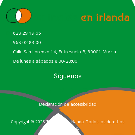
628 29 19 65
968 02 83 00
Calle San Lorenzo 14, Entresuelo B, 30001 Murcia
De lunes a sábados 8:00-20:00
Síguenos
F
T
L
Y
a
w
i
o
c
i
n
u
e
t
k
t
Declaración de accesibilidad
b
t
e
u
o
e
d
b
o
r
i
e
k
n
Copyright ® 2023 Tu Inglés en Irlanda. Todos los derechos
reservados.