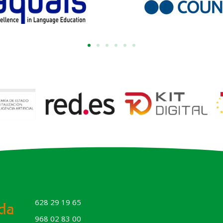
628 29 19 65
968 02 83 00